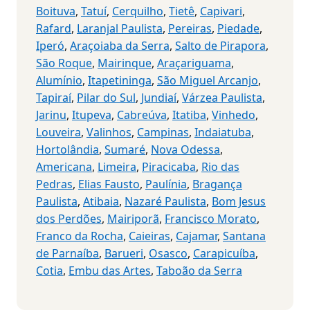
Boituva
,
Tatuí
,
Cerquilho
,
Tietê
,
Capivari
,
Rafard
,
Laranjal Paulista
,
Pereiras
,
Piedade
,
Iperó
,
Araçoiaba da Serra
,
Salto de Pirapora
,
São Roque
,
Mairinque
,
Araçariguama
,
Alumínio
,
Itapetininga
,
São Miguel Arcanjo
,
Tapiraí
,
Pilar do Sul
,
Jundiaí
,
Várzea Paulista
,
Jarinu
,
Itupeva
,
Cabreúva
,
Itatiba
,
Vinhedo
,
Louveira
,
Valinhos
,
Campinas
,
Indaiatuba
,
Hortolândia
,
Sumaré
,
Nova Odessa
,
Americana
,
Limeira
,
Piracicaba
,
Rio das
Pedras
,
Elias Fausto
,
Paulínia
,
Bragança
Paulista
,
Atibaia
,
Nazaré Paulista
,
Bom Jesus
dos Perdões
,
Mairiporã
,
Francisco Morato
,
Franco da Rocha
,
Caieiras
,
Cajamar
,
Santana
de Parnaíba
,
Barueri
,
Osasco
,
Carapicuíba
,
Cotia
,
Embu das Artes
,
Taboão da Serra