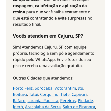
raspagem, calafetação e aplicação da
resina
para que você saiba exatamente o
que está contratando e evite surpresas no
resultado final.
Vocês atendem em Cajuru, SP?
Sim! Atendemos Cajuru, SP com equipe
própria, tecnologia sem pó e agendamento
rápido pelo WhatsApp. Envie fotos do seu
piso e receba uma avaliação gratuita.
Outras Cidades que atendemos:
Porto Feliz
,
Sorocaba
,
Votorantim
,
Itu
,
Boituva
,
Tatuí
,
Cerquilho
,
Tietê
,
Capivari
,
Rafard
,
Laranjal Paulista
,
Pereiras
,
Piedade
,
Iperó
,
Araçoiaba da Serra
,
Salto de Pirapora
,