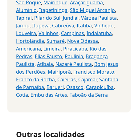
São Roque
,
Mairinque
,
Araçariguama
,
Alumínio
,
Itapetininga
,
São Miguel Arcanjo
,
Tapiraí
,
Pilar do Sul
,
Jundiaí
,
Várzea Paulista
,
Jarinu
,
Itupeva
,
Cabreúva
,
Itatiba
,
Vinhedo
,
Louveira
,
Valinhos
,
Campinas
,
Indaiatuba
,
Hortolândia
,
Sumaré
,
Nova Odessa
,
Americana
,
Limeira
,
Piracicaba
,
Rio das
Pedras
,
Elias Fausto
,
Paulínia
,
Bragança
Paulista
,
Atibaia
,
Nazaré Paulista
,
Bom Jesus
dos Perdões
,
Mairiporã
,
Francisco Morato
,
Franco da Rocha
,
Caieiras
,
Cajamar
,
Santana
de Parnaíba
,
Barueri
,
Osasco
,
Carapicuíba
,
Cotia
,
Embu das Artes
,
Taboão da Serra
Outras localidades