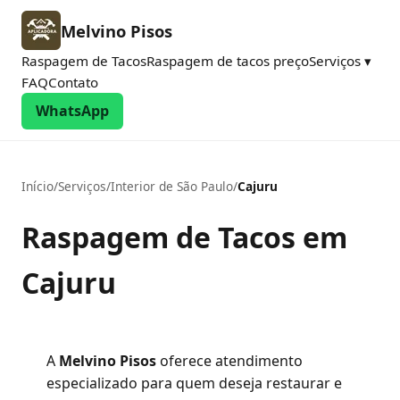
Melvino Pisos
Raspagem de Tacos
Raspagem de tacos preço
Serviços ▾
FAQ
Contato
WhatsApp
Início
/
Serviços
/
Interior de São Paulo
/
Cajuru
Raspagem de Tacos em
Cajuru
A
Melvino Pisos
oferece atendimento
especializado para quem deseja restaurar e